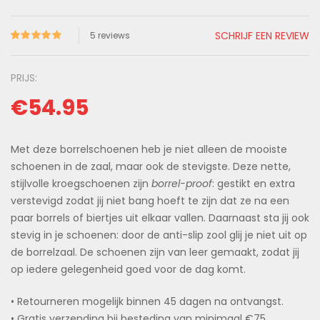
SCHRIJF EEN REVIEW
5
reviews
Gewaardeer
5
d
5.00
op 5
gebaseerd
op
klant
€
54.95
waarderinge
n
Met deze borrelschoenen heb je niet alleen de mooiste
schoenen in de zaal, maar ook de stevigste. Deze nette,
stijlvolle kroegschoenen zijn
borrel-proof
: gestikt en extra
verstevigd zodat jij niet bang hoeft te zijn dat ze na een
paar borrels of biertjes uit elkaar vallen. Daarnaast sta jij ook
stevig in je schoenen: door de anti-slip zool glij je niet uit op
de borrelzaal. De schoenen zijn van leer gemaakt, zodat jij
op iedere gelegenheid goed voor de dag komt.
• Retourneren mogelijk binnen 45 dagen na ontvangst.
• Gratis verzending bij besteding van minimaal €75.