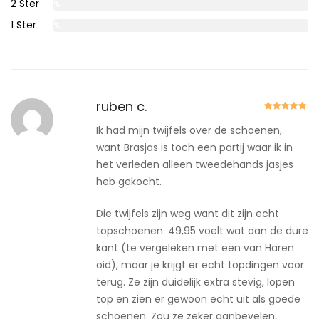
2 Ster
0%
1 Ster
0%
ruben c.
Gewaardeer
d
5
uit 5
Ik had mijn twijfels over de schoenen,
want Brasjas is toch een partij waar ik in
het verleden alleen tweedehands jasjes
heb gekocht.
Die twijfels zijn weg want dit zijn echt
topschoenen. 49,95 voelt wat aan de dure
kant (te vergeleken met een van Haren
oid), maar je krijgt er echt topdingen voor
terug. Ze zijn duidelijk extra stevig, lopen
top en zien er gewoon echt uit als goede
schoenen. Zou ze zeker aanbevelen,