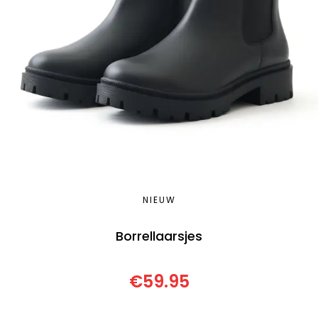
NIEUW
Borrellaarsjes
€
59.95