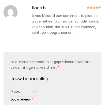
floris h
Gewaardeer
d
5
uit 5
Ik had beloofd een comment te plaatsen
als ze het een jaar zonder schade hadden
volgehouden, dat is nu. Kudos mannen,
echt top kroegschoenen!
Je e-mailadres wordt niet gepubliceerd.
Vereiste
velden zijn gemarkeerd met
*
Jouw beoordeling
Jouw review
*