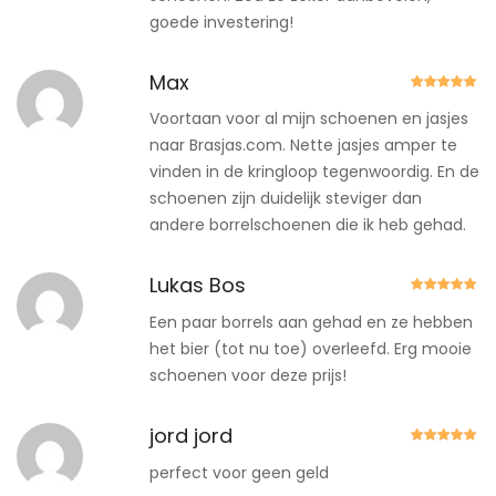
goede investering!
Max
Gewaardeer
d
5
uit 5
Voortaan voor al mijn schoenen en jasjes
naar Brasjas.com. Nette jasjes amper te
vinden in de kringloop tegenwoordig. En de
schoenen zijn duidelijk steviger dan
andere borrelschoenen die ik heb gehad.
Lukas Bos
Gewaardeer
d
5
uit 5
Een paar borrels aan gehad en ze hebben
het bier (tot nu toe) overleefd. Erg mooie
schoenen voor deze prijs!
jord jord
Gewaardeer
d
5
uit 5
perfect voor geen geld