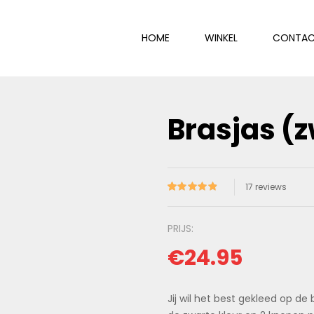
HOME
WINKEL
CONTA
Brasjas (
17
reviews
Gewaardeer
17
d
4.88
op 5
gebaseerd
op
klant
€
24.95
waarderinge
n
Jij wil het best gekleed op de b