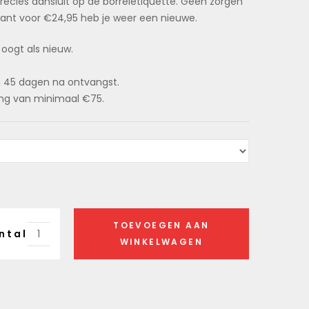
recies aansluit op de borreletiquette. Geen zorgen
 want voor €24,95 heb je weer een nieuwe.
 oogt als nieuw.
n 45 dagen na ontvangst.
ding van minimaal €75.
TOEVOEGEN AAN
ntal
WINKELWAGEN