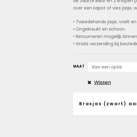
de zwarte kleur en 2 knopen p
over een kapot of vies jasje,
• Tweedehands jasje, voelt en
• Ongekreukt en schoon.
• Retourneren mogelijk binne
• Gratis verzending bij beste
MAAT
Wissen
Brasjas (zwart) aa