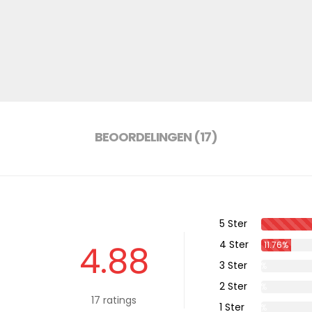
BEOORDELINGEN (17)
5 Ster
4 Ster
4.88
11.76%
3 Ster
0%
2 Ster
0%
17 ratings
1 Ster
0%